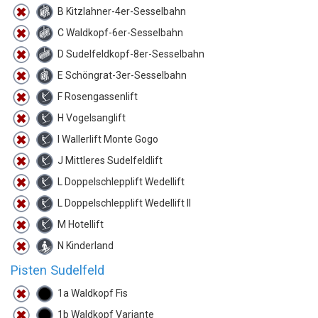
B Kitzlahner-4er-Sesselbahn
C Waldkopf-6er-Sesselbahn
D Sudelfeldkopf-8er-Sesselbahn
E Schöngrat-3er-Sesselbahn
F Rosengassenlift
H Vogelsanglift
I Wallerlift Monte Gogo
J Mittleres Sudelfeldlift
L Doppelschlepplift Wedellift
L Doppelschlepplift Wedellift II
M Hotellift
N Kinderland
Pisten Sudelfeld
1a Waldkopf Fis
1b Waldkopf Variante