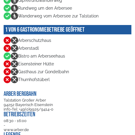
Gipfelrundwanderweg
Rundweg um den Arbersee
Wanderweg vom Arbersee zur Talstation
1 von 6 Gastronomiebetriebe geöffnet
Arberschutzhaus
Arberstadl
Bistro am Arberseehaus
Eisensteiner Hütte
Gasthaus zur Gondelbahn
Thurnhofstüberl
ARBER BERGBAHN
Talstation Großer Arber
94252 Bayerisch Eisenstein
info-Tel: +49(0)9925/9414-0
Betriebszeiten
08:30 - 16:00
-
www.arber.de
Legende