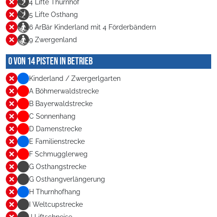
4 Lifte Thurnhof
5 Lifte Osthang
6 ArBär Kinderland mit 4 Förderbändern
9 Zwergenland
0 von 14 Pisten in Betrieb
Kinderland / Zwergerlgarten
A Böhmerwaldstrecke
B Bayerwaldstrecke
C Sonnenhang
D Damenstrecke
E Familienstrecke
F Schmugglerweg
G Osthangstrecke
G Osthangverlängerung
H Thurnhofhang
I Weltcupstrecke