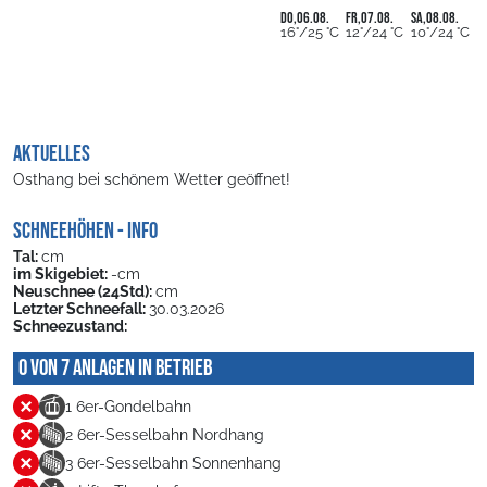
Do,06.08.
Fr,07.08.
Sa,08.08.
16°/25 °C
12°/24 °C
10°/24 °C
Aktuelles
Osthang bei schönem Wetter geöffnet!
SCHNEEHÖHEN - INFO
Tal:
cm
im Skigebiet:
-cm
Neuschnee (24Std):
cm
Letzter Schneefall:
30.03.2026
Schneezustand:
0 von 7 Anlagen in Betrieb
1 6er-Gondelbahn
2 6er-Sesselbahn Nordhang
3 6er-Sesselbahn Sonnenhang