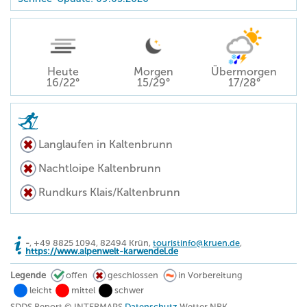
Heute
Morgen
Übermorgen
16/22°
15/29°
17/28°
Langlaufen in Kaltenbrunn
Nachtloipe Kaltenbrunn
Rundkurs Klais/Kaltenbrunn
-
, +49 8825 1094, 82494 Krün,
touristinfo@kruen.de
,
https://www.alpenwelt-karwendel.de
Legende
offen
geschlossen
in Vorbereitung
leicht
mittel
schwer
SDDS Report © INTERMAPS
Datenschutz
Wetter NRK