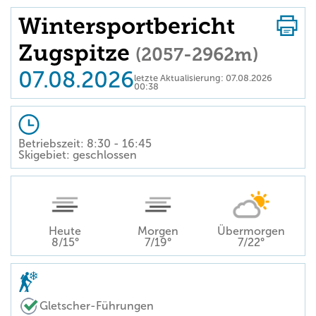
Wintersportbericht
Zugspitze
(2057-2962m)
07.08.2026
letzte Aktualisierung: 07.08.2026
00:38
Betriebszeit: 8:30 - 16:45
Skigebiet: geschlossen
Heute
Morgen
Übermorgen
8/15°
7/19°
7/22°
Gletscher-Führungen