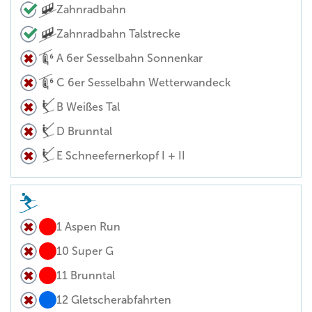
Zahnradbahn
Zahnradbahn Talstrecke
A 6er Sesselbahn Sonnenkar
C 6er Sesselbahn Wetterwandeck
B Weißes Tal
D Brunntal
E Schneefernerkopf I + II
1 Aspen Run
10 Super G
11 Brunntal
12 Gletscherabfahrten