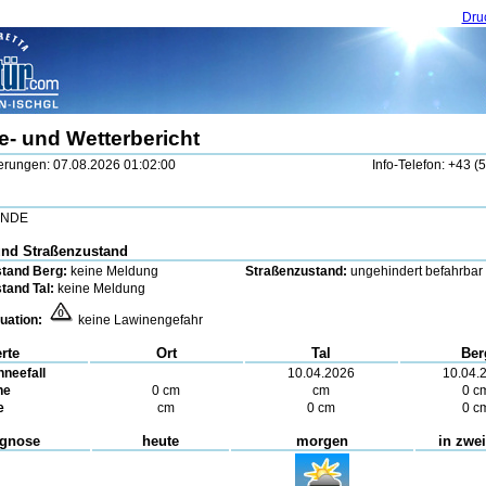
Dru
- und Wetterbericht
erungen: 07.08.2026 01:02:00
Info-Telefon: +43 (
ENDE
und Straßenzustand
tand Berg:
keine Meldung
Straßenzustand:
ungehindert befahrbar
tand Tal:
keine Meldung
uation:
keine Lawinengefahr
rte
Ort
Tal
Ber
hneefall
10.04.2026
10.04.
he
0 cm
cm
0 c
e
cm
0 cm
0 c
ognose
heute
morgen
in zwe