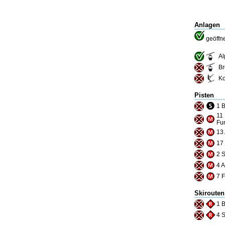
Anlagen
geöffn
Al
Br
Ko
Pisten
1 B
11 
Fu
13 
17 
2 
4 A
7 F
Skirouten
1 B
4 S