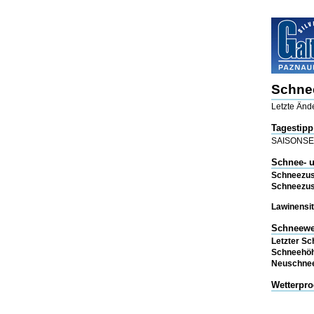
Schnee
Letzte Änd
Tagestipp
SAISONS
Schnee- 
Schneezus
Schneezus
Lawinensit
Schneewe
Letzter Sc
Schneehö
Neuschne
Wetterpr