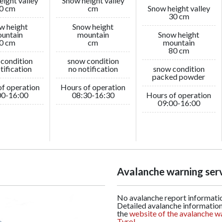
eight valley
Snow height valley
0 cm
cm
Snow height valley
30 cm
w height
Snow height
untain
mountain
Snow height
0 cm
cm
mountain
80 cm
condition
snow condition
tification
no notification
snow condition
packed powder
f operation
Hours of operation
00-16:00
08:30-16:30
Hours of operation
09:00-16:00
Avalanche warning ser
No avalanche report informatio
Detailed avalanche informatio
the
website of the avalanche w
Tyrol.