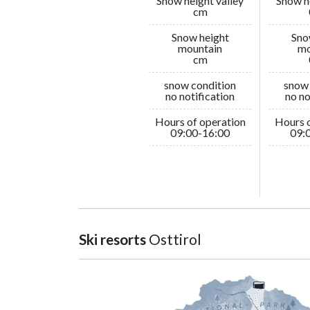
Snow height valley
Snow h
cm
Snow height
Sno
mountain
mo
cm
snow condition
snow 
no notification
no no
Hours of operation
Hours o
09:00-16:00
09:
Ski resorts
Osttirol