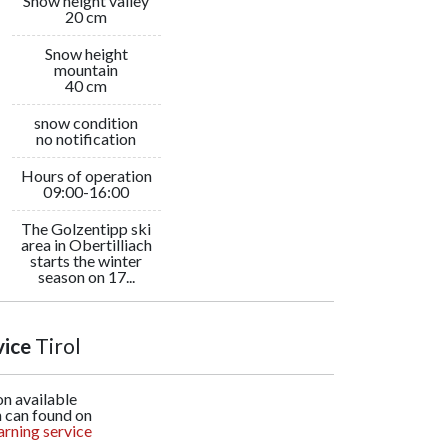
Snow height valley
20 cm
Snow height
mountain
40 cm
snow condition
no notification
Hours of operation
09:00-16:00
The Golzentipp ski
area in Obertilliach
starts the winter
season on 17...
vice
Tirol
n available
n can found on
arning service