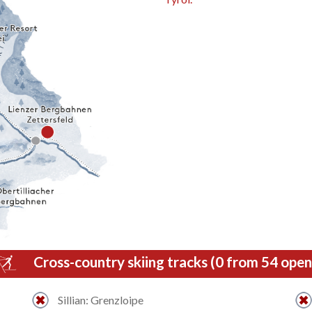
Cross-country skiing tracks (0 from 54 open
Sillian: Grenzloipe