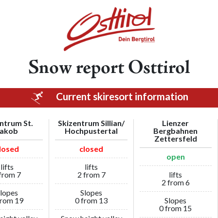
Snow report Osttirol
Current skiresort information
ntrum St.
Skizentrum Sillian/
Lienzer
Jakob
Hochpustertal
Bergbahnen
Zettersfeld
losed
closed
open
lifts
lifts
from 7
2 from 7
lifts
2 from 6
lopes
Slopes
from 19
0 from 13
Slopes
0 from 15