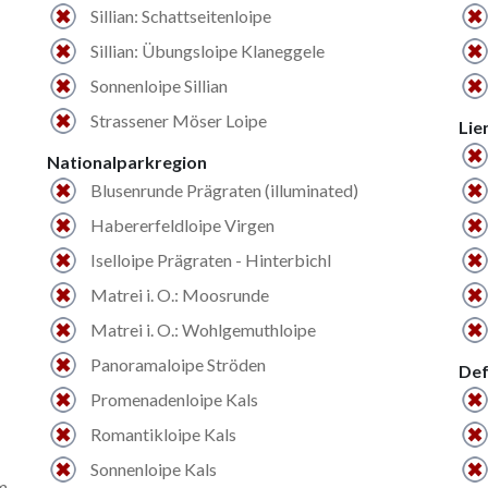
Sillian: Schattseitenloipe
Sillian: Übungsloipe Klaneggele
Sonnenloipe Sillian
Strassener Möser Loipe
Lie
Nationalparkregion
Blusenrunde Prägraten (illuminated)
Habererfeldloipe Virgen
Iselloipe Prägraten - Hinterbichl
Matrei i. O.: Moosrunde
Matrei i. O.: Wohlgemuthloipe
Panoramaloipe Ströden
Def
Promenadenloipe Kals
Romantikloipe Kals
Sonnenloipe Kals
m