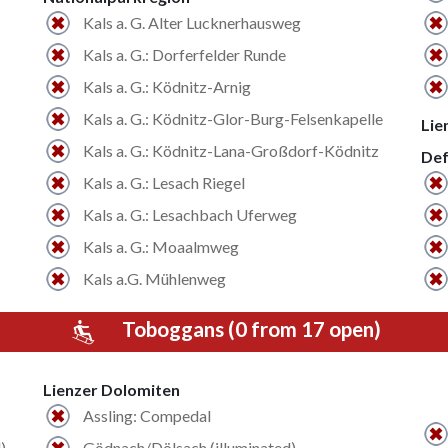
Kals a. G. Alter Lucknerhausweg
Kals a. G.: Dorferfelder Runde
Kals a. G.: Ködnitz-Arnig
Kals a. G.: Ködnitz-Glor-Burg-Felsenkapelle
Lie
Kals a. G.: Ködnitz-Lana-Großdorf-Ködnitz
Def
Kals a. G.: Lesach Riegel
Kals a. G.: Lesachbach Uferweg
Kals a. G.: Moaalmweg
Kals a.G. Mühlenweg
Toboggans (0 from 17 open)
Lienzer Dolomiten
Assling: Compedal
)
Gödnach/Dölsach (illuminated)