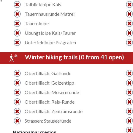
Talblickloipe Kals
Tauernhausrunde Matrei
Tauernloipe
Übungsloipe Kals/Taurer
Unterfeldloipe Prägraten
Winter hiking trails (0 from 41 open)
Obertilliach: Gailrunde
Obertilliach: Golzentipp
Obertilliach: Mösernrunde
Obertilliach: Rals-Runde
Obertilliach: Zentrumsrunde
Strassen: Stauseerunde
Nationalparkregion