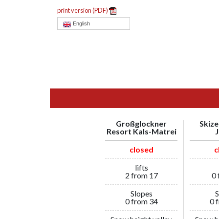
print version (PDF)
English
Großglockner
Skize
Resort Kals-Matrei
closed
c
lifts
2 from 17
0 
Slopes
S
0 from 34
0 