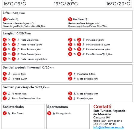
15°C/19°C
19°C/20°C
16°C/20°C
Lifte
0/39,7km
Confin
Pian Cales
Gesamte offene Anlagen: 0/7
Gesamte offene Anlagen: 0/4
Gesamte geöffnete Pisten: 0km/34,7km
Gesamte geöffnete Pisten: 0km/5km
Langlauf
0/29,7km
Pista Diga
6,1km
Pista Lido
1,3km
Pista Forcola
1,9km
Pista Pian Doss
3,5km
Pista Fornas
2,3km
Pista Alternative
2,1km
Pista Fracch
2,4km
Pista Notturna
1,9km
Pista Fracch-Diga
8,2km
Sentieri pedestri invernali
0/20km
Furestin
3km
Pian Cales
6,5km
Forcola
3,5km
Mota d'Anzala
7km
Sentieri per ciaspole
0/23,2km
Pont Nef
4km
Mota d'Anzala
4km
Passo San Bernardino
11km
Furestin
4,2km
Contatti
Schlittenbahn
Sportzentrum
Ente Turistico Regionale
Pian Cales
Pista ghiaccio
del Moesano
Cantonál 94
6565 San Bernardino
+41 91 832 12 14
info@visit-moesano.ch