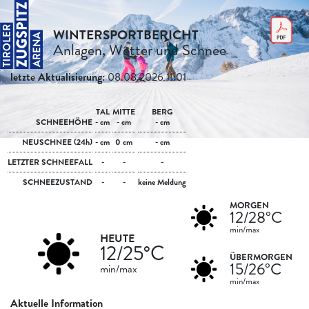
WINTERSPORTBERICHT
Anlagen, Wetter und Schnee
letzte Aktualisierung:
08.08.2026 11:01
TAL
MITTE
BERG
SCHNEEHÖHE
- cm
- cm
- cm
NEUSCHNEE (24h)
- cm
0 cm
- cm
LETZTER SCHNEEFALL
-
-
-
SCHNEEZUSTAND
-
-
keine Meldung
MORGEN
12/28°C
min/max
HEUTE
12/25°C
ÜBERMORGEN
15/26°C
min/max
min/max
Aktuelle Information