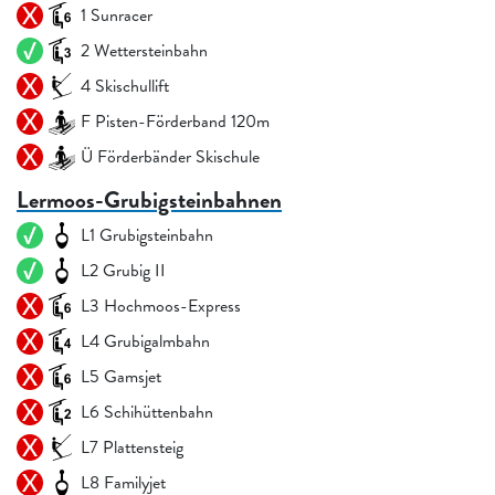
1 Sunracer
2 Wettersteinbahn
4 Skischullift
F Pisten-Förderband 120m
Ü Förderbänder Skischule
Lermoos-Grubigsteinbahnen
L1 Grubigsteinbahn
L2 Grubig II
L3 Hochmoos-Express
L4 Grubigalmbahn
L5 Gamsjet
L6 Schihüttenbahn
L7 Plattensteig
L8 Familyjet