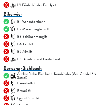
L9 Förderbänder Familyjet
Biberwier
B1 Marienbergbahn I
B2 Marienbergbahn II
B3 Schöner Hanglift
B4 Jochlift
B5 Almlift
B6 Biberland mit Förderband
Berwang-Bichlbach
Almkopfbahn Bichlbach-Kombibahn (8er-Gondel,6er-
Sessel)
Bärenbadlift
Braunilift
Egghof Sun Jet