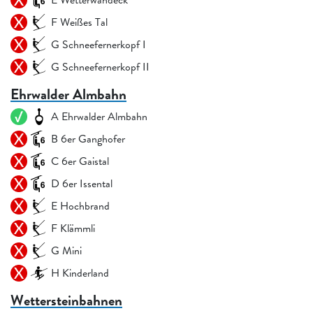
F Weißes Tal
G Schneefernerkopf I
G Schneefernerkopf II
Ehrwalder Almbahn
A Ehrwalder Almbahn
B 6er Ganghofer
C 6er Gaistal
D 6er Issental
E Hochbrand
F Klämmli
G Mini
H Kinderland
Wettersteinbahnen